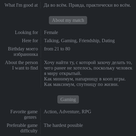
What I'm good at
Да во всём. Правда, практически во всём.
About my match
Looking for
Female
Here for
Talking, Gaming, Friendship, Dating
Birthday моего
from 21 to 80
избранника
About the person
Хочу найти ту, с которой захочу делать то,
I want to find
чего ранее не хотелось, поскольку человек
я миру открытый.
Как минимум, напарницу в кооп игры.
Как максимум, спутницу по жизни.
Gaming
Favorite game
Action, Adventure, RPG
genres
Preferable game
The hardest possible
difficulty