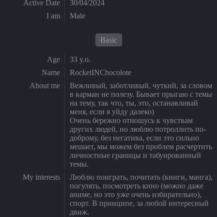
Active Date
30/04/2024
I am
Male
Basic
Age
33 y.o.
Name
RocketINChocolote
About me
Вежливый, заботливый, чуткий, за словом
в карман не полезу. Бывает прыгаю с темы
на тему, так что, ты, это, останавливай
меня, если я уйду далеко)
Очень бережно отношусь к чувствам
других людей, но люблю потроллить по-
доброму, без негатива, если это сильно
мешает, мы можем без проблем расчертить
личностные границы и табуированный
темы.
My interests
Люблю поиграть, почитать (книги, манга),
погулять, посмотреть кино (можно даже
аниме, но это уже очень избирательно),
спорт. В принципе, за любой интересный
движ.