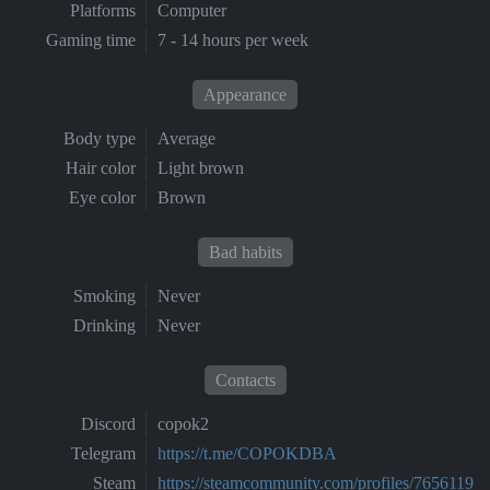
Platforms
Computer
Gaming time
7 - 14 hours per week
Appearance
Body type
Average
Hair color
Light brown
Eye color
Brown
Bad habits
Smoking
Never
Drinking
Never
Contacts
Discord
copok2
Telegram
https://t.me/COPOKDBA
Steam
https://steamcommunity.com/profiles/7656119