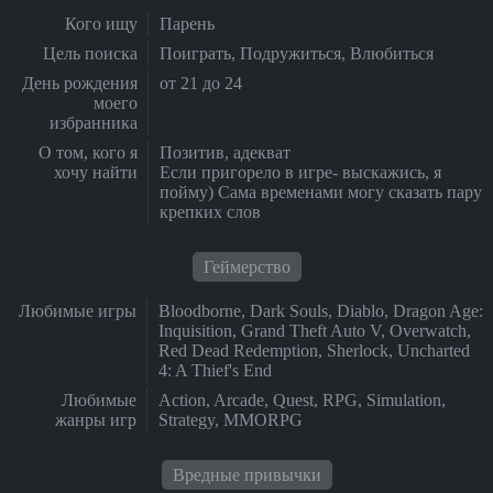
Кого ищу
Парень
Цель поиска
Поиграть, Подружиться, Влюбиться
День рождения
от 21 до 24
моего
избранника
О том, кого я
Позитив, адекват
хочу найти
Если пригорело в игре- выскажись, я
пойму) Сама временами могу сказать пару
крепких слов
Геймерство
Любимые игры
Bloodborne, Dark Souls, Diablo, Dragon Age:
Inquisition, Grand Theft Auto V, Overwatch,
Red Dead Redemption, Sherlock, Uncharted
4: A Thief's End
Любимые
Action, Arcade, Quest, RPG, Simulation,
жанры игр
Strategy, MMORPG
Вредные привычки