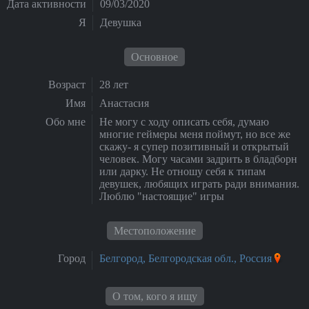
Дата активности
09/03/2020
Я
Девушка
Основное
Возраст
28 лет
Имя
Анастасия
Обо мне
Не могу с ходу описать себя, думаю
многие геймеры меня поймут, но все же
скажу- я супер позитивный и открытый
человек. Могу часами задрить в бладборн
или дарку. Не отношу себя к типам
девушек, любящих играть ради внимания.
Люблю "настоящие" игры
Местоположение
Город
Белгород, Белгородская обл., Россия
О том, кого я ищу