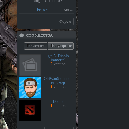
нибудь хитрости?
brusee
Апр 01
Форум
СООБЩЕСТВА
Последние
Популярные
gta 5, Diablo
immortal
2
членов
ObiWanShinobi -
стример
1
членов
Dota 2
1
членов