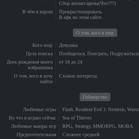
Сбор анимегарема(Что???)
В чём я хорош
Прокрастинировать.
В афк на этом сайте.
О том, кого я ищу
Кого ищу
Девушка
Цель поиска
Пообщаться, Поиграть, Подружиться
День рождения моего
от 18 до 24
избранника
О том, кого я хочу
Схожие интересы.
найти
Геймерство
Любимые игры
Flash, Resident Evil 3: Nemesis, Wars
Во что я играю сейчас
Sea of Thieves
Любимые жанры игр
RPG, Strategy, MMORPG, MOBA
Предпочтительная
Сложнее средней