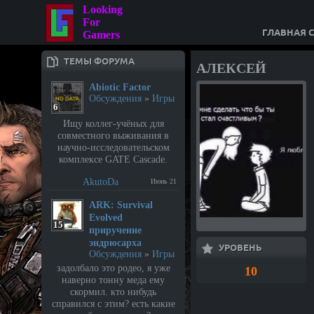
Looking
For
ГЛАВНАЯ 
Gamers
ТЕМЫ ФОРУМА
АЛЕКСЕЙ
Abiotic Factor
Обсуждения
»
Игры
6
Ищу коллег-учёных для
совместного выживания в
научно-исследовательском
комплексе GATE Cascade.
AkutoDa
Июнь 21
⁣ARK: Survival
Evolved
15
приручение
эндрюсарха
УРОВЕНЬ
Обсуждения
»
Игры
задолбало это родео, я уже
10
наверно тонну меда ему
скормил. кто нибудь
справился с этим? есть какие