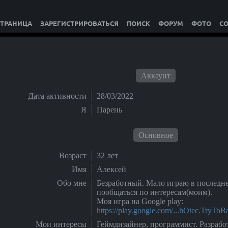
СТРАНИЦА
ЗАРЕГИСТРИРОВАТЬСЯ
ПОИСК
ФОРУМ
ФОТО
С
Аккаунт
Дата активности
28/03/2022
Я
Парень
Основное
Возраст
32 лет
Имя
Алексей
Обо мне
Безработный. Мало играю в последне
пообщаться по интересам(моим).
Моя игра на Google play:
https://play.google.com/...hOtec.TryToBa
Мои интересы
Геймдизайнер, программист. Разрабо