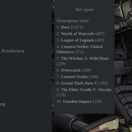
Нет групп
Популярные игры:
1.
Dota 2
(473)
2.
World of Warcraft
(407)
3.
League of Legends
(402)
4.
Counter-Strike: Global
, Влюбиться
Offensive
(271)
5.
The Witcher 3: Wild Hunt
(229)
6.
Overwatch
(209)
7.
Counter-Strike
(194)
8.
Grand Theft Auto V
(185)
9.
The Elder Scrolls V: Skyrim
(179)
10.
Genshin Impact
(150)
ong