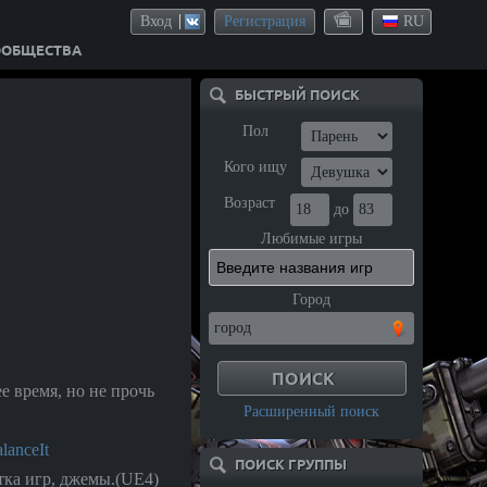
Вход
Регистрация
RU
ООБЩЕСТВА
БЫСТРЫЙ ПОИСК
Пол
Кого ищу
Возраст
до
Любимые игры
Город
е время, но не прочь
Расширенный поиск
lanceIt
ПОИСК ГРУППЫ
тка игр, джемы.(UE4)