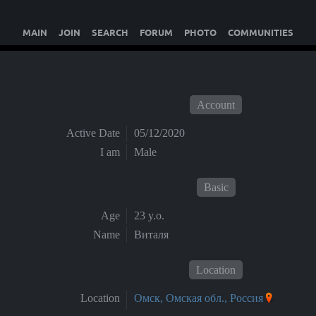
MAIN
JOIN
SEARCH
FORUM
PHOTO
COMMUNITIES
Account
Active Date
05/12/2020
I am
Male
Basic
Age
23 y.o.
Name
Виталя
Location
Location
Омск, Омская обл., Россия