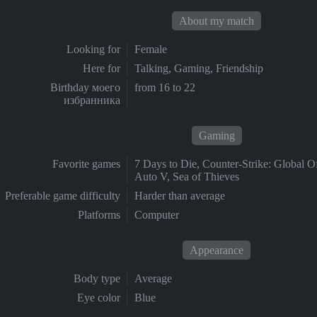
About my match
Looking for
Female
Here for
Talking, Gaming, Friendship
Birthday моего
from 16 to 22
избранника
Gaming
Favorite games
7 Days to Die, Counter-Strike: Global O
Auto V, Sea of Thieves
Preferable game difficulty
Harder than average
Platforms
Computer
Appearance
Body type
Average
Eye color
Blue