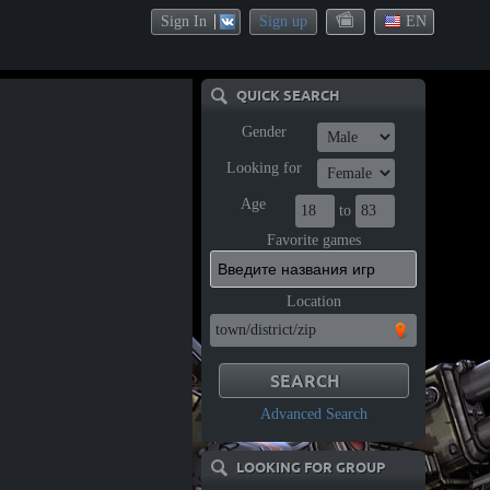
Sign In
Sign up
EN
QUICK SEARCH
Gender
Looking for
Age
to
Favorite games
Location
Advanced Search
LOOKING FOR GROUP