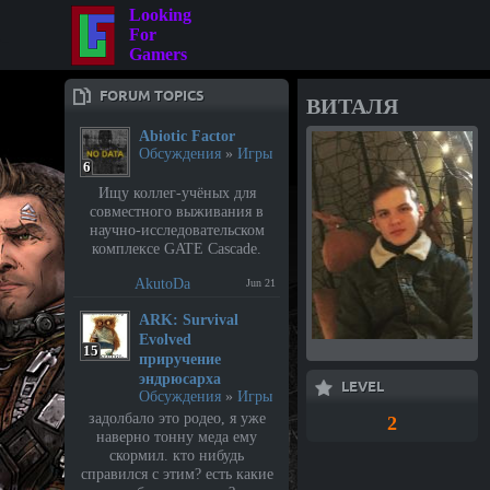
Looking
For
Gamers
FORUM TOPICS
ВИТАЛЯ
Abiotic Factor
Обсуждения
»
Игры
6
Ищу коллег-учёных для
совместного выживания в
научно-исследовательском
комплексе GATE Cascade.
AkutoDa
Jun 21
⁣ARK: Survival
Evolved
15
приручение
эндрюсарха
LEVEL
Обсуждения
»
Игры
задолбало это родео, я уже
2
наверно тонну меда ему
скормил. кто нибудь
справился с этим? есть какие