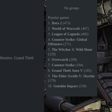
No groups
Popular games:
1.
Dota 2
(473)
2.
World of Warcraft
(407)
3.
League of Legends
(402)
4.
Counter-Strike: Global
Offensive
(271)
5.
The Witcher 3: Wild Hunt
(229)
ffensive, Grand Theft
6.
Overwatch
(209)
7.
Counter-Strike
(194)
8.
Grand Theft Auto V
(185)
9.
The Elder Scrolls V: Skyrim
(179)
10.
Genshin Impact
(150)