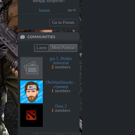
нибудь хитрости?
brusee
Apr 01
Go to Forum
COMMUNITIES
Latest
Most Popular
gta 5, Diablo
immortal
2
members
ObiWanShinobi -
стример
1
members
Dota 2
1
members