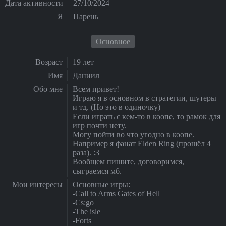
Дата активности
27/10/2024
Я
Парень
Основное
Возраст
19 лет
Имя
Даниил
Обо мне
Всем привет!
Играю я в основном в стратегии, шутеры
и тд. (Но это в одиночку)
Если играть с кем-то в коопе, то рамок для
игр почти нету.
Могу пойти во что угодно в коопе.
Например я фанат Elden Ring (прошёл 4
раза). :3
Вообщем пишите, договоримся,
сыграемся мб.
Мои интересы
Основные игры:
-Call to Arms Gates of Hell
-Cs:go
-The isle
-Forts