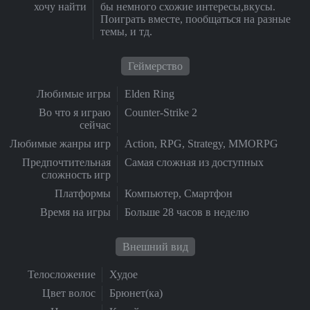
хочу найти
бы немного схожие интересы,вкусы.
Поиграть вместе, пообщаться на разные
темы, и тд.
Геймерство
Любимые игры
Elden Ring
Во что я играю
Counter-Strike 2
сейчас
Любимые жанры игр
Action, RPG, Strategy, MMORPG
Предпочтительная
Самая сложная из доступных
сложность игр
Платформы
Компьютер, Смартфон
Время на игры
Больше 28 часов в неделю
Внешний вид
Телосложение
Худое
Цвет волос
Брюнет(ка)