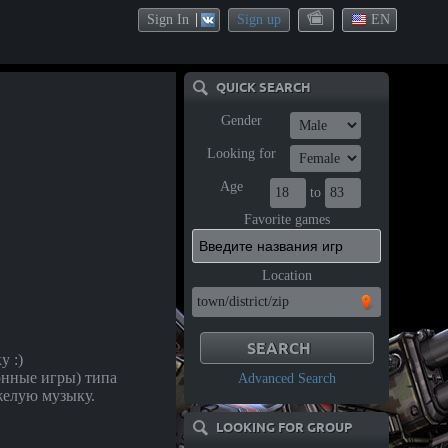
Sign In
Sign up
EN
QUICK SEARCH
Gender
Looking for
Age
to
Favorite games
Location
у :)
нные игры) типа
Advanced Search
желую музыку.
LOOKING FOR GROUP