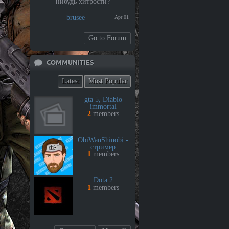
нибудь хитрости?
brusee
Apr 01
Go to Forum
COMMUNITIES
Latest
Most Popular
gta 5, Diablo
immortal
2
members
ObiWanShinobi -
стример
1
members
Dota 2
1
members