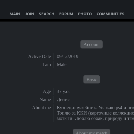
MAIN
JOIN
SEARCH
FORUM
PHOTO
COMMUNITIES
Account
Active Date
09/12/2019
I am
Male
Basic
Age
37 y.o.
Name
Денис
About me
Кузнец-оружейник. Уважаю ps4 и пек
Топлю за ККИ (карточные коллекцио
мотыги. Люблю собак, природу и тя
About my match