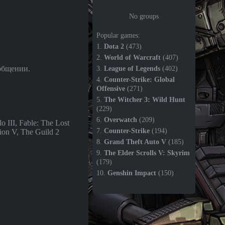
No groups
Popular games:
1.
Dota 2
(473)
2.
World of Warcraft
(407)
общении.
3.
League of Legends
(402)
4.
Counter-Strike: Global
Offensive
(271)
5.
The Witcher 3: Wild Hunt
(229)
6.
Overwatch
(209)
o III, Fable: The Lost
7.
Counter-Strike
(194)
tion V, The Guild 2
8.
Grand Theft Auto V
(185)
9.
The Elder Scrolls V: Skyrim
(179)
10.
Genshin Impact
(150)