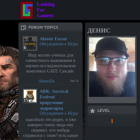
Looking
For
Gamers
FORUM TOPICS
ДЕНИС
Abiotic Factor
Обсуждения
»
Игры
6
Ищу коллег-учёных для
совместного выживания в
научно-исследовательском
комплексе GATE Cascade.
AkutoDa
Jun 21
⁣ARK: Survival
Evolved
15
приручение
эндрюсарха
LEVEL
Обсуждения
»
Игры
задолбало это родео, я уже
1
наверно тонну меда ему
скормил. кто нибудь
справился с этим? есть какие