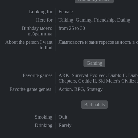
Looking for
Female
Here for
Talking, Gaming, Friendship, Dating
Birthday моего
from 25 to 30
избранника
About the person I want
Ламповость и заинтересованность в 
to find
Gaming
Favorite games
ARK: Survival Evolved, Diablo II, Diabl
Chapters, Gothic II, Sid Meier's Civiliza
Favorite game genres
Action, RPG, Strategy
Bad habits
Smoking
Quit
Drinking
Rarely