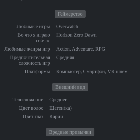
Геймерство
Любимые игры
Overwatch
Во что я играю
Horizon Zero Dawn
сейчас
Любимые жанры игр
Action, Adventure, RPG
Предпочтительная
Средняя
сложность игр
Платформы
Компьютер, Смартфон, VR шлем
Внешний вид
Телосложение
Среднее
Цвет волос
Шатен(ка)
Цвет глаз
Карий
Вредные привычки