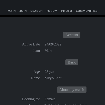
MAIN
JOIN
SEARCH
FORUM
PHOTO
COMMUNITIES
Account
Active Date
24/09/2022
I am
Male
Basic
Age
23 y.o.
Name
Mitya-Enot
About my match
Looking for
Female