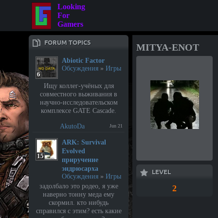
Looking
For
Gamers
FORUM TOPICS
MITYA-ENOT
Abiotic Factor
Обсуждения
»
Игры
6
Ищу коллег-учёных для
совместного выживания в
научно-исследовательском
комплексе GATE Cascade.
AkutoDa
Jun 21
⁣ARK: Survival
Evolved
15
приручение
эндрюсарха
LEVEL
Обсуждения
»
Игры
задолбало это родео, я уже
2
наверно тонну меда ему
скормил. кто нибудь
справился с этим? есть какие