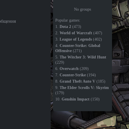
No groups
Popular games:
общения
1.
Dota 2
(473)
2.
World of Warcraft
(407)
3.
League of Legends
(402)
4.
Counter-Strike: Global
Offensive
(271)
5.
The Witcher 3: Wild Hunt
(229)
6.
Overwatch
(209)
7.
Counter-Strike
(194)
8.
Grand Theft Auto V
(185)
9.
The Elder Scrolls V: Skyrim
(179)
10.
Genshin Impact
(150)