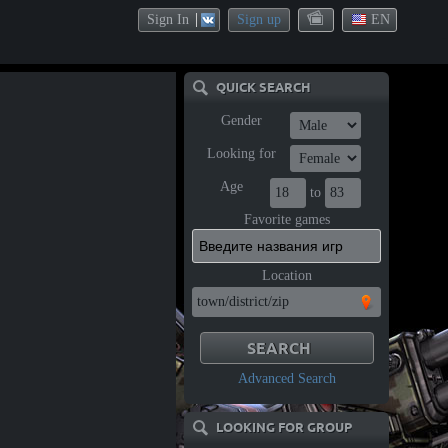
Sign In
Sign up
EN
QUICK SEARCH
Gender
Looking for
Age
to
Favorite games
Location
Advanced Search
LOOKING FOR GROUP