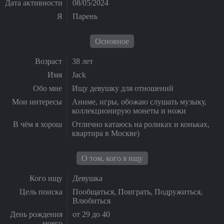
Дата активности
08/05/2024
Я
Парень
Основное
Возраст
38 лет
Имя
Jack
Обо мне
Ищу девушку для отношений
Мои интересы
Аниме, игры, обожаю слушать музыку,
коллекционирую монеты и ножи
В чём я хорош
Отлично катаюсь на роликах и коньках,
квартира в Москве)
О том, кого я ищу
Кого ищу
Девушка
Цель поиска
Пообщаться, Поиграть, Подружиться,
Влюбиться
День рождения
от 29 до 40
моего