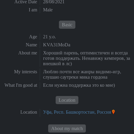
Active Date
28/08/2021
I am
Male
Basic
Age
21 y.o.
Name
KVA31MoDa
About me
Хороший парень, оптимистичен и всегда
готов поддержать. Ненавижу кемперов, за
внешкой в лс)
My interests
Люблю почти все жанры видимо-игр,
слушаю саутреки мика гордона
What I'm good at
Если нужна поддержка это ко мне)
Location
Location
Уфа, Респ. Башкортостан, Россия
About my match