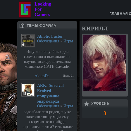
Looking
For
ГЛАВНАЯ 
Gamers
ТЕМЫ ФОРУМА
КИРИЛЛ
Abiotic Factor
Обсуждения
»
Игры
6
Ищу коллег-учёных для
совместного выживания в
научно-исследовательском
комплексе GATE Cascade.
AkutoDa
Июнь 21
⁣ARK: Survival
Evolved
15
приручение
эндрюсарха
УРОВЕНЬ
Обсуждения
»
Игры
задолбало это родео, я уже
3
наверно тонну меда ему
скормил. кто нибудь
справился с этим? есть какие