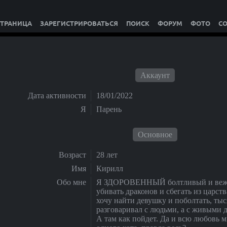
СТРАНИЦА
ЗАРЕГИСТРИРОВАТЬСЯ
ПОИСК
ФОРУМ
ФОТО
С
Аккаунт
Дата активности
18/01/2022
Я
Парень
Основное
Возраст
28 лет
Имя
Кирилл
Обо мне
Я ЗДОРОВЕННЫЙ болтливый и вежл
убивать драконов и сбегать из царст
хочу найти девушку и поболтать, тыс
разговаривал с людьми, а с живыми д
А там как пойдет. Да и всю любовь м