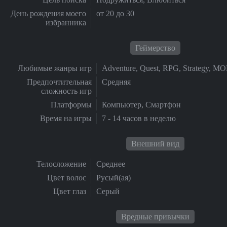
День рождения моего
от 20 до 30
избранника
Геймерство
Любимые жанры игр
Adventure, Quest, RPG, Strategy, M
Предпочтительная
Средняя
сложность игр
Платформы
Компьютер, Смартфон
Время на игры
7 - 14 часов в неделю
Внешний вид
Телосложение
Среднее
Цвет волос
Русый(ая)
Цвет глаз
Серый
Вредные привычки