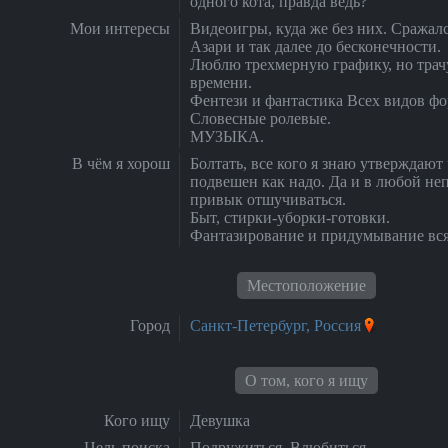
одного кота, правда ведь?
Мои интересы
Видеоигры, куда же без них. Сражал
Азари и так далее до бесконечности.
Люблю трехмерную графику, но трачу
времени.
Фентези и фантастика Всех видов фо
Словесные ролевые.
МУЗЫКА.
В чём я хорош
Болтать, все кого я знаю утверждают 
подвешен как надо. Да и в любой не
привык отшучиваться.
Быт, стирки-уборки-готовки.
Фантазирование и придумывание всяк
Местоположение
Город
Санкт-Петербург, Россия
О том, кого я ищу
Кого ищу
Девушка
Цель поиска
Подружиться, Влюбиться