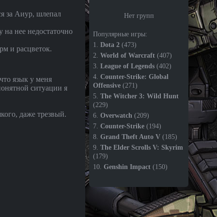
ся за Аиур, шлепал
Нет групп
 на нее недостаточно
Популярные игры:
1.
Dota 2
(473)
рм и расцветок.
2.
World of Warcraft
(407)
3.
League of Legends
(402)
4.
Counter-Strike: Global
что язык у меня
Offensive
(271)
понятной ситуации я
5.
The Witcher 3: Wild Hunt
(229)
ого, даже трезвый.
6.
Overwatch
(209)
7.
Counter-Strike
(194)
8.
Grand Theft Auto V
(185)
9.
The Elder Scrolls V: Skyrim
(179)
10.
Genshin Impact
(150)