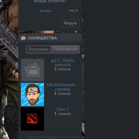
нибудь хитрости?
brusee
Апр 01
Форум
СООБЩЕСТВА
Последние
Популярные
gta 5, Diablo
immortal
2
членов
ObiWanShinobi -
стример
1
членов
Dota 2
1
членов