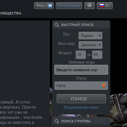
Вход
Регистрация
RU
ООБЩЕСТВА
БЫСТРЫЙ ПОИСК
Пол
Кого ищу
Возраст
до
Любимые игры
Город
ивый. Я устал
ва мертвых. Просто
Расширенный поиск
ячу лет уже не
евушками - тем более.
ПОИСК ГРУППЫ
ира не вместить в