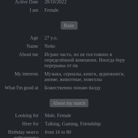
Active Date
28/10/2022
I am
Female
Basic
Age
27 y.o.
Name
Neito
About me
Играю часто, но не постоянно в
определённой компании. Иногда беру
перерывы от пк
My interests
Музыка, сериалы, книги, аудиокниги,
аниме, животные, новеллы
What I'm good at
Божественно пинаю балду
About my match
Looking for
Male, Female
Here for
Talking, Gaming, Friendship
Birthday моего
from 16 to 80
избранника