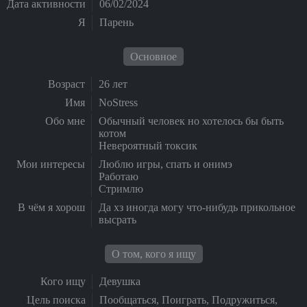
Дата активности
06/02/2024
Я
Парень
Основное
Возраст
26 лет
Имя
NoStress
Обо мне
Обычный человек но хотелось бы быть
котом
Невероятный токсик
Мои интересы
Люблю игры, спать и онимэ
Работаю
Стримлю
В чём я хорош
Да хз иногда могу что-нибудь прикольное
высрать
О том, кого я ищу
Кого ищу
Девушка
Цель поиска
Пообщаться, Поиграть, Подружиться,