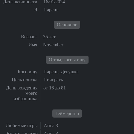
Дата активности
16/01/2024
Я
Парень
Основное
Возраст
35 лет
Имя
November
О том, кого я ищу
Кого ищу
Парень, Девушка
Цель поиска
Поиграть
День рождения
от 16 до 81
моего
избранника
Геймерство
Любимые игры
Arma 3
Во что я играю
Arma 3