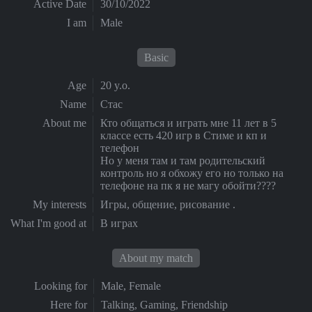
Active Date
30/10/2022
I am
Male
Basic
Age
20 y.o.
Name
Стас
About me
Кто общаться и играть мне 11 лет в 5
классе есть 420 игр в Стиме и кп и
телефон
Но у меня там и там родительский
контроль но я обхожу его но только на
телефоне на пк я не магу обойти????
My interests
Игры, общение, рисование .
What I'm good at
В играх
About my match
Looking for
Male, Female
Here for
Talking, Gaming, Friendship