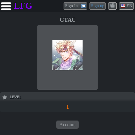
LFG
Sign In
Sign up
EN
СТАС
LEVEL
1
Account