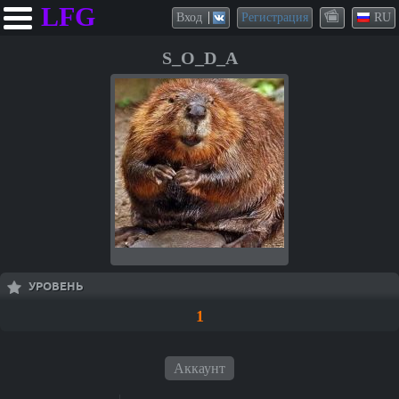
LFG
Вход
Регистрация
RU
S_O_D_A
УРОВЕНЬ
1
Аккаунт