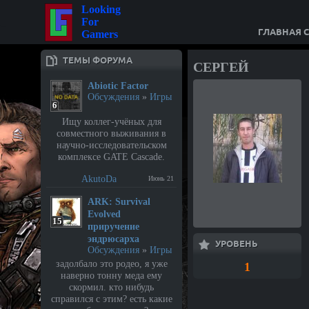
Looking
For
ГЛАВНАЯ 
Gamers
ТЕМЫ ФОРУМА
СЕРГЕЙ
Abiotic Factor
Обсуждения
»
Игры
6
Ищу коллег-учёных для
совместного выживания в
научно-исследовательском
комплексе GATE Cascade.
AkutoDa
Июнь 21
⁣ARK: Survival
Evolved
15
приручение
эндрюсарха
УРОВЕНЬ
Обсуждения
»
Игры
задолбало это родео, я уже
1
наверно тонну меда ему
скормил. кто нибудь
справился с этим? есть какие