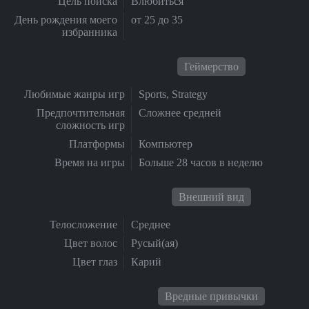
Цель поиска
Влюбиться
День рождения моего
от 25 до 35
избранника
Геймерство
Любимые жанры игр
Sports, Strategy
Предпочтительная
Сложнее средней
сложность игр
Платформы
Компьютер
Время на игры
Больше 28 часов в неделю
Внешний вид
Телосложение
Среднее
Цвет волос
Русый(ая)
Цвет глаз
Карий
Вредные привычки