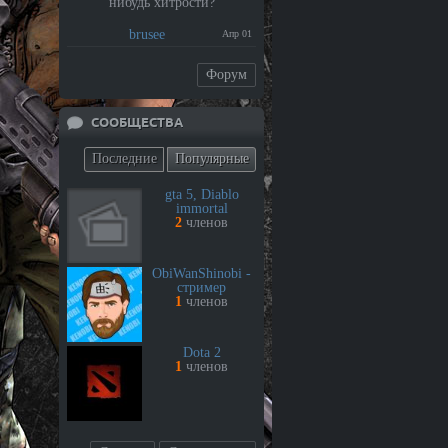
нибудь хитрости?
brusee
Апр 01
Форум
СООБЩЕСТВА
Последние
Популярные
gta 5, Diablo
immortal
2
членов
ObiWanShinobi -
стример
1
членов
Dota 2
1
членов