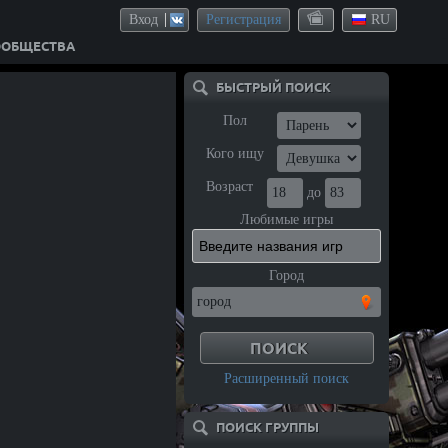
Вход
Регистрация
RU
ООБЩЕСТВА
БЫСТРЫЙ ПОИСК
Пол
Кого ищу
Возраст
до
Любимые игры
Город
Расширенный поиск
ПОИСК ГРУППЫ