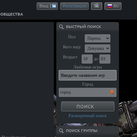
Вход
Регистрация
RU
ООБЩЕСТВА
БЫСТРЫЙ ПОИСК
Пол
Кого ищу
Возраст
до
Любимые игры
Город
Расширенный поиск
ПОИСК ГРУППЫ