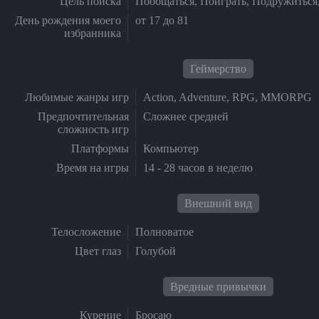
Цель поиска
Пообщаться, Поиграть, Подружиться
День рождения моего
от 17 до 81
избранника
Геймерство
Любимые жанры игр
Action, Adventure, RPG, MMORPG
Предпочтительная
Сложнее средней
сложность игр
Платформы
Компьютер
Время на игры
14 - 28 часов в неделю
Внешний вид
Телосложение
Полноватое
Цвет глаз
Голубой
Вредные привычки
Курение
Бросаю