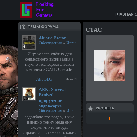
Looking
For
ГЛАВНАЯ 
Gamers
ТЕМЫ ФОРУМА
СТАС
Abiotic Factor
Обсуждения
»
Игры
6
Ищу коллег-учёных для
совместного выживания в
научно-исследовательском
комплексе GATE Cascade.
AkutoDa
Июнь 21
⁣ARK: Survival
Evolved
15
приручение
эндрюсарха
УРОВЕНЬ
Обсуждения
»
Игры
задолбало это родео, я уже
1
наверно тонну меда ему
скормил. кто нибудь
справился с этим? есть какие