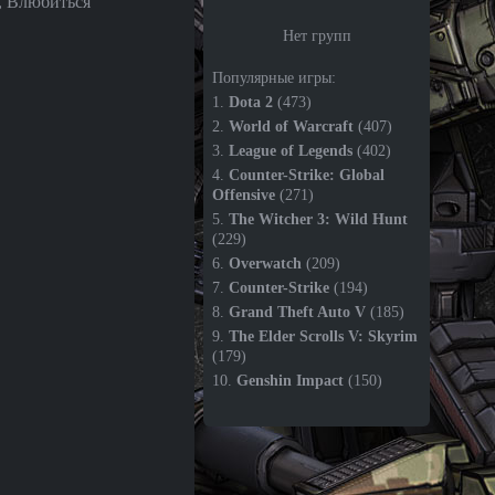
, Влюбиться
Нет групп
Популярные игры:
1.
Dota 2
(473)
2.
World of Warcraft
(407)
3.
League of Legends
(402)
4.
Counter-Strike: Global
Offensive
(271)
5.
The Witcher 3: Wild Hunt
(229)
6.
Overwatch
(209)
7.
Counter-Strike
(194)
8.
Grand Theft Auto V
(185)
9.
The Elder Scrolls V: Skyrim
(179)
10.
Genshin Impact
(150)