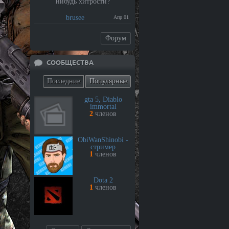
нибудь хитрости?
brusee
Апр 01
Форум
СООБЩЕСТВА
Последние
Популярные
gta 5, Diablo
immortal
2
членов
ObiWanShinobi -
стример
1
членов
Dota 2
1
членов