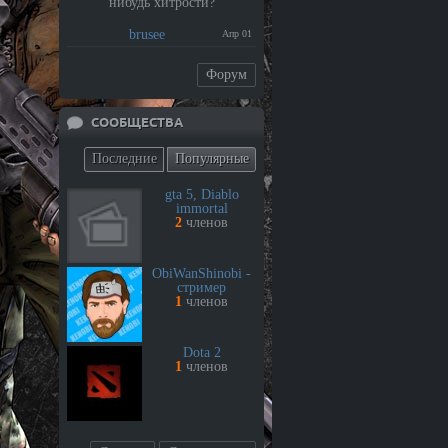
нибудь хитрости?
brusee
Апр 01
Форум
СООБЩЕСТВА
Последние
Популярные
gta 5, Diablo
immortal
2
членов
ObiWanShinobi -
стример
1
членов
Dota 2
1
членов