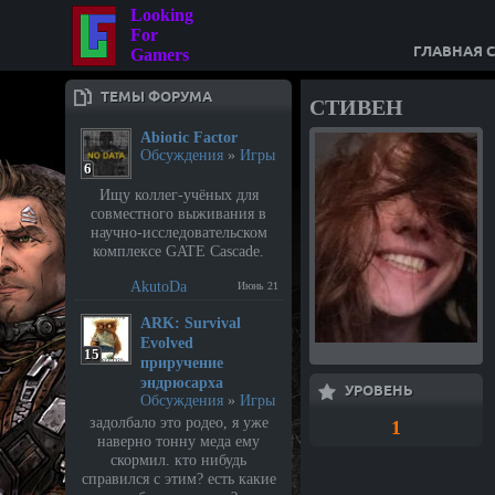
Looking
For
ГЛАВНАЯ 
Gamers
ТЕМЫ ФОРУМА
СТИВЕН
Abiotic Factor
Обсуждения
»
Игры
6
Ищу коллег-учёных для
совместного выживания в
научно-исследовательском
комплексе GATE Cascade.
AkutoDa
Июнь 21
⁣ARK: Survival
Evolved
15
приручение
эндрюсарха
УРОВЕНЬ
Обсуждения
»
Игры
задолбало это родео, я уже
1
наверно тонну меда ему
скормил. кто нибудь
справился с этим? есть какие