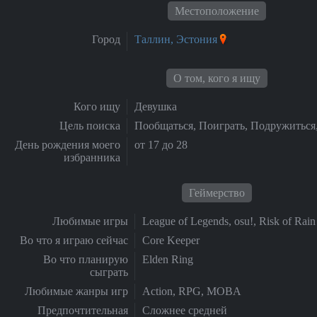
Местоположение
Город
Таллин, Эстония
О том, кого я ищу
Кого ищу
Девушка
Цель поиска
Пообщаться, Поиграть, Подружиться
День рождения моего
от 17 до 28
избранника
Геймерство
Любимые игры
League of Legends, osu!, Risk of Rain
Во что я играю сейчас
Core Keeper
Во что планирую
Elden Ring
сыграть
Любимые жанры игр
Action, RPG, MOBA
Предпочтительная
Сложнее средней