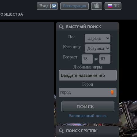
Вход
Регистрация
RU
ООБЩЕСТВА
БЫСТРЫЙ ПОИСК
Пол
Кого ищу
Возраст
до
Любимые игры
Город
Расширенный поиск
ПОИСК ГРУППЫ