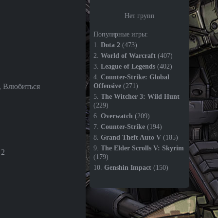
Нет групп
Популярные игры:
1.
Dota 2
(473)
2.
World of Warcraft
(407)
3.
League of Legends
(402)
4.
Counter-Strike: Global
, Влюбиться
Offensive
(271)
5.
The Witcher 3: Wild Hunt
(229)
6.
Overwatch
(209)
7.
Counter-Strike
(194)
8.
Grand Theft Auto V
(185)
9.
The Elder Scrolls V: Skyrim
 2
(179)
10.
Genshin Impact
(150)