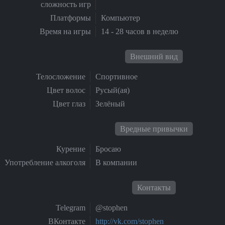
сложность игр
Платформы
Компьютер
Время на игры
14 - 28 часов в неделю
Внешний вид
Телосложение
Спортивное
Цвет волос
Русый(ая)
Цвет глаз
Зелёный
Вредные привычки
Курение
Бросаю
Употребление алкоголя
В компании
Контакты
Telegram
@stophen
ВКонтакте
http://vk.com/stophen