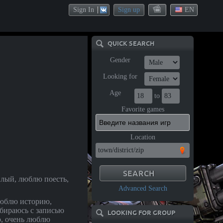
Sign In
Sign up
EN
QUICK SEARCH
Gender
Looking for
Age
to
Favorite games
Location
илый, люблю поесть,
Advanced Search
люблю историю,
збираюсь с записью
LOOKING FOR GROUP
о, очень люблю