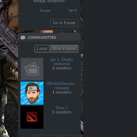
нибудь хитрости?
brusee
Apr 01
Go to Forum
COMMUNITIES
Latest
Most Popular
gta 5, Diablo
immortal
2
members
ObiWanShinobi -
стример
1
members
Dota 2
1
members