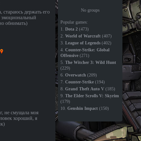
и
No groups
, стараюсь держать его
ь эмоциональный
Popular games:
но обнимать)
1.
Dota 2
(473)
2.
World of Warcraft
(407)
3.
League of Legends
(402)
4.
Counter-Strike: Global
Offensive
(271)
5.
The Witcher 3: Wild Hunt
(229)
6.
Overwatch
(209)
7.
Counter-Strike
(194)
8.
Grand Theft Auto V
(185)
9.
The Elder Scrolls V: Skyrim
(179)
10.
Genshin Impact
(150)
г, не смущала моя
еловек хороший, я
к)