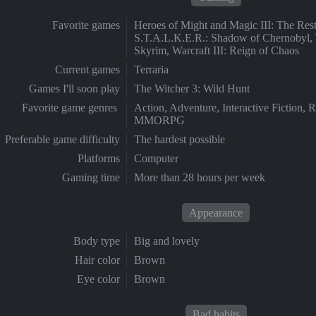
Favorite games
Heroes of Might and Magic III: The Resto
S.T.A.L.K.E.R.: Shadow of Chernobyl, T
Skyrim, Warcraft III: Reign of Chaos
Current games
Terraria
Games I'll soon play
The Witcher 3: Wild Hunt
Favorite game genres
Action, Adventure, Interactive Fiction, 
MMORPG
Preferable game difficulty
The hardest possible
Platforms
Computer
Gaming time
More than 28 hours per week
Appearance
Body type
Big and lovely
Hair color
Brown
Eye color
Brown
Bad habits