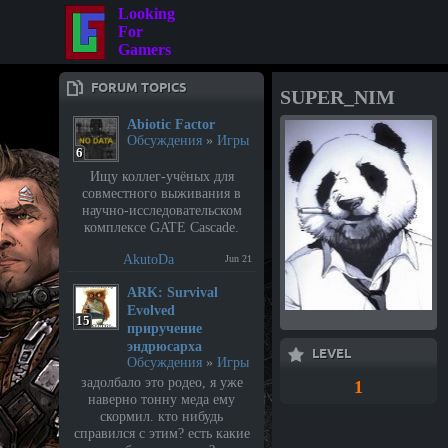
Looking
For
Gamers
FORUM TOPICS
SUPER_NIM
Abiotic Factor
Обсуждения
»
Игры
6
Ищу коллег-учёных для
совместного выживания в
научно-исследовательском
комплексе GATE Cascade.
AkutoDa
Jun 21
⁣ARK: Survival
Evolved
15
приручение
эндрюсарха
LEVEL
Обсуждения
»
Игры
задолбало это родео, я уже
1
наверно тонну меда ему
скормил. кто нибудь
справился с этим? есть какие