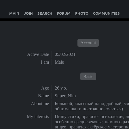
MAIN
JOIN
SEARCH
FORUM
PHOTO
COMMUNITIES
Account
Active Date
05/02/2021
I am
Male
Basic
Age
26 y.o.
Name
Super_Nim
About me
Большой, классный панд, добрый, м
обнимашки и постоянно смеяться)
My interests
Пишу стихи, нравится психология, 
особенно средневековье, немного ра
видео, нравится актёрское мастерств