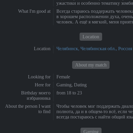
ужастики и особенно тематику зомб
What I'm good at
Всегда стараюсь поддержать человека
в хорошем расположении духа, очен
человек. А ещё я мягкий, меня прият
Location
Location
Челябинск, Челябинская обл., Россия
About my match
Looking for
Female
Here for
Gaming, Dating
Birthday моего
from 18 to 23
избранника
About the person I want
Чтобы человек мог поддержать диало
to find
полнота, да и в общем-то всё, если ч
всегда постараюсь с найти общий язы
Gaming