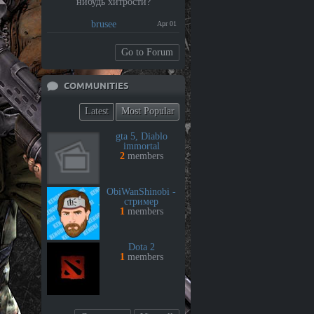
нибудь хитрости?
brusee
Apr 01
Go to Forum
COMMUNITIES
Latest
Most Popular
gta 5, Diablo
immortal
2
members
ObiWanShinobi -
стример
1
members
Dota 2
1
members