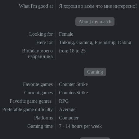
What I'm good at
Я хорош во всём что мне интересно!
About my match
Looking for
Female
Here for
Talking, Gaming, Friendship, Dating
Birthday моего
from 18 to 25
избранника
Gaming
Favorite games
Counter-Strike
Current games
Counter-Strike
Favorite game genres
RPG
Preferable game difficulty
Average
Platforms
Computer
Gaming time
7 - 14 hours per week