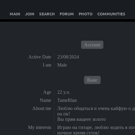
MAIN
JOIN
SEARCH
FORUM
PHOTO
COMMUNITIES
Account
Active Date
23/08/2024
I am
Male
Basic
Age
22 y.o.
Name
TameRlan
About me
Люблю общаться и очень кайфую о д
на пк!
Вы прям ващеее золото
My interests
Играю на гитаре, люблю ходить в по
ночное время суток!