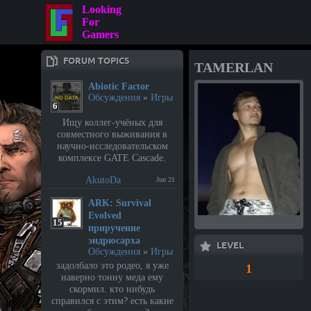
Looking
For
Gamers
FORUM TOPICS
TAMERLAN
Abiotic Factor
Обсуждения
»
Игры
6
Ищу коллег-учёных для
совместного выживания в
научно-исследовательском
комплексе GATE Cascade.
AkutoDa
Jun 21
⁣ARK: Survival
Evolved
15
приручение
эндрюсарха
LEVEL
Обсуждения
»
Игры
задолбало это родео, я уже
1
наверно тонну меда ему
скормил. кто нибудь
справился с этим? есть какие