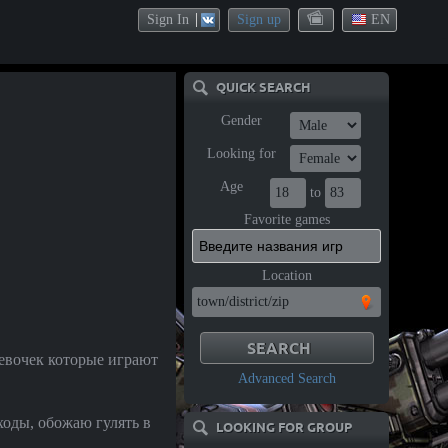
Sign In
Sign up
EN
QUICK SEARCH
Gender
Looking for
Age
to
Favorite games
Location
евочек которые играют
Advanced Search
ходы, обожаю гулять в
LOOKING FOR GROUP