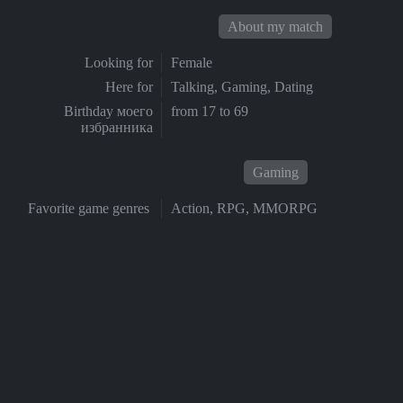
About my match
Looking for
Female
Here for
Talking, Gaming, Dating
Birthday моего
from 17 to 69
избранника
Gaming
Favorite game genres
Action, RPG, MMORPG