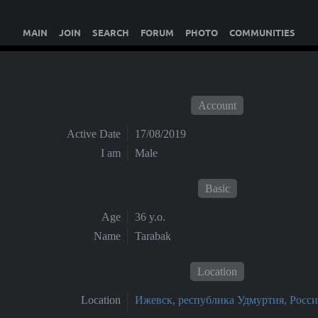
MAIN
JOIN
SEARCH
FORUM
PHOTO
COMMUNITIES
Account
Active Date
17/08/2019
I am
Male
Basic
Age
36 y.o.
Name
Tarabak
Location
Location
Ижевск, республика Удмуртия, Росси