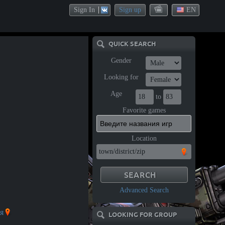
Sign In
Sign up
EN
QUICK SEARCH
Gender
Looking for
Age
to
Favorite games
Location
Advanced Search
я
LOOKING FOR GROUP