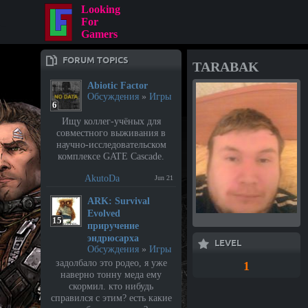
Looking
For
Gamers
FORUM TOPICS
TARABAK
Abiotic Factor
Обсуждения
»
Игры
6
Ищу коллег-учёных для
совместного выживания в
научно-исследовательском
комплексе GATE Cascade.
AkutoDa
Jun 21
⁣ARK: Survival
Evolved
15
приручение
эндрюсарха
LEVEL
Обсуждения
»
Игры
задолбало это родео, я уже
1
наверно тонну меда ему
скормил. кто нибудь
справился с этим? есть какие