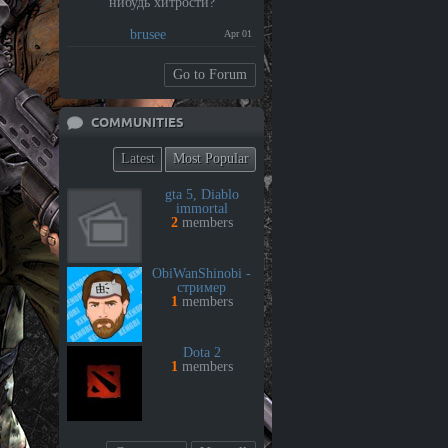
нибудь хитрости?
brusee
Apr 01
Go to Forum
COMMUNITIES
Latest
Most Popular
gta 5, Diablo
immortal
2
members
ObiWanShinobi -
стример
1
members
Dota 2
1
members