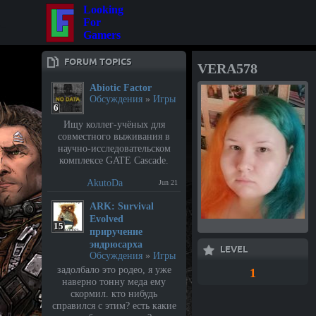
Looking
For
Gamers
FORUM TOPICS
VERA578
Abiotic Factor
Обсуждения
»
Игры
6
Ищу коллег-учёных для
совместного выживания в
научно-исследовательском
комплексе GATE Cascade.
AkutoDa
Jun 21
⁣ARK: Survival
Evolved
15
приручение
эндрюсарха
LEVEL
Обсуждения
»
Игры
задолбало это родео, я уже
1
наверно тонну меда ему
скормил. кто нибудь
справился с этим? есть какие