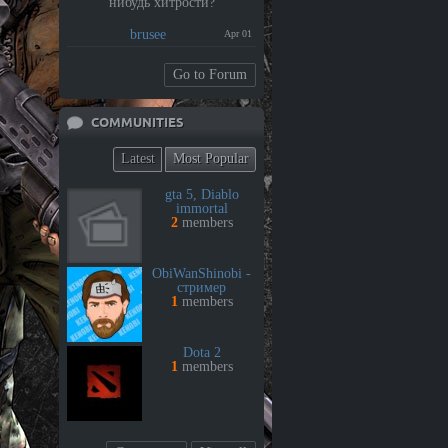
нибудь хитрости?
brusee
Apr 01
Go to Forum
COMMUNITIES
Latest
Most Popular
gta 5, Diablo
immortal
2
members
ObiWanShinobi -
стример
1
members
Dota 2
1
members