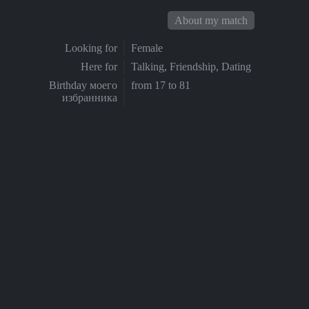
About my match
Looking for
Female
Here for
Talking, Friendship, Dating
Birthday моего
from 17 to 81
избранника