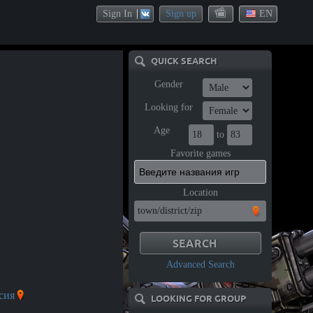
Sign In
Sign up
EN
QUICK SEARCH
Gender
Looking for
Age
to
Favorite games
Location
Advanced Search
сия
LOOKING FOR GROUP