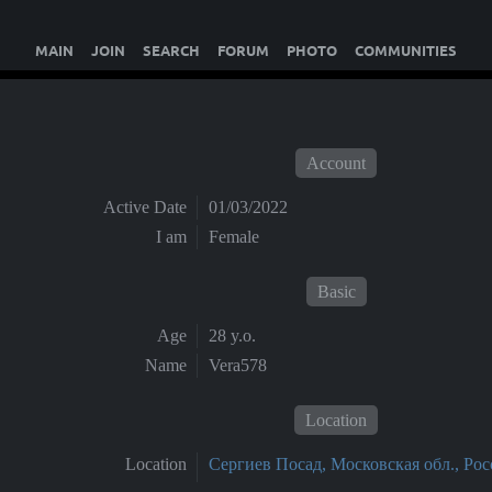
MAIN
JOIN
SEARCH
FORUM
PHOTO
COMMUNITIES
Account
Active Date
01/03/2022
I am
Female
Basic
Age
28 y.o.
Name
Vera578
Location
Location
Сергиев Посад, Московская обл., Рос