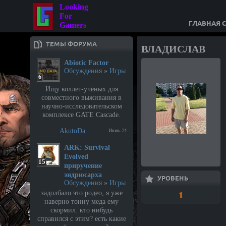
Looking
For
ГЛАВНАЯ 
Gamers
ТЕМЫ ФОРУМА
ВЛАДИСЛАВ
Abiotic Factor
Обсуждения
»
Игры
6
Ищу коллег-учёных для
совместного выживания в
научно-исследовательском
комплексе GATE Cascade.
AkutoDa
Июнь 21
⁣ARK: Survival
Evolved
15
приручение
эндрюсарха
УРОВЕНЬ
Обсуждения
»
Игры
задолбало это родео, я уже
1
наверно тонну меда ему
скормил. кто нибудь
справился с этим? есть какие