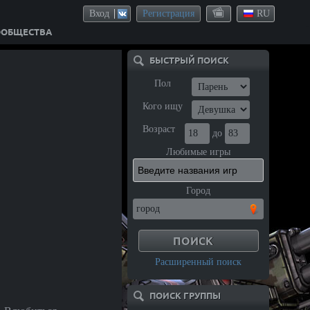
Вход
Регистрация
RU
ООБЩЕСТВА
БЫСТРЫЙ ПОИСК
Пол
Кого ищу
Возраст
до
Любимые игры
Город
Расширенный поиск
ПОИСК ГРУППЫ