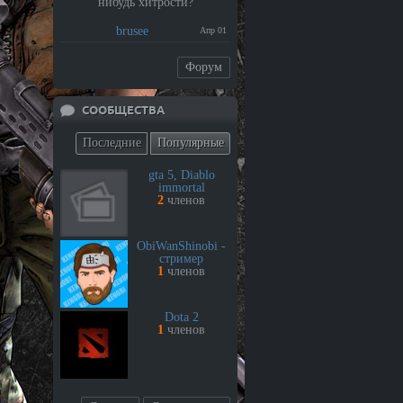
нибудь хитрости?
brusee
Апр 01
Форум
СООБЩЕСТВА
Последние
Популярные
gta 5, Diablo
immortal
2
членов
ObiWanShinobi -
стример
1
членов
Dota 2
1
членов