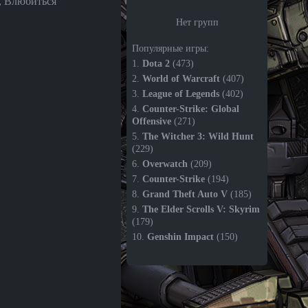
, Влюбиться
Нет групп
Популярные игры:
1.
Dota 2
(473)
2.
World of Warcraft
(407)
3.
League of Legends
(402)
4.
Counter-Strike: Global
Offensive
(271)
5.
The Witcher 3: Wild Hunt
(229)
6.
Overwatch
(209)
7.
Counter-Strike
(194)
8.
Grand Theft Auto V
(185)
9.
The Elder Scrolls V: Skyrim
(179)
10.
Genshin Impact
(150)