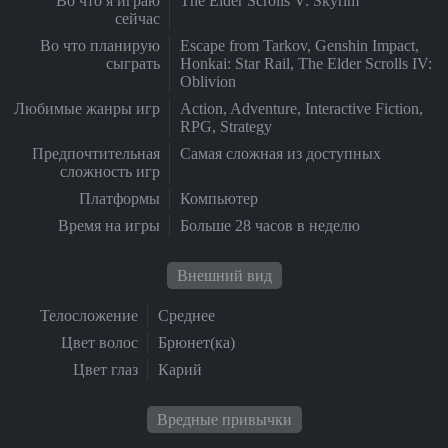
Во что я играю
The Elder Scrolls V: Skyrim
сейчас
Во что планирую
Escape from Tarkov, Genshin Impact,
сыграть
Honkai: Star Rail, The Elder Scrolls IV:
Oblivion
Любимые жанры игр
Action, Adventure, Interactive Fiction,
RPG, Strategy
Предпочтительная
Самая сложная из доступных
сложность игр
Платформы
Компьютер
Время на игры
Больше 28 часов в неделю
Внешний вид
Телосложение
Среднее
Цвет волос
Брюнет(ка)
Цвет глаз
Карий
Вредные привычки