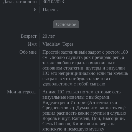
Дата активности
30/10/2023
Я
Парень
Основное
Возраст
20 лет
Имя
Vladislav_Tepes
Обо мне
Простой застенчивый задрот с ростом 180
см. Люблю слушать рок презираю реп, а
так же люблю играть в видеоигры в
основном стратегии, шутеры и визуалки
НО это непринципиально если ты хочешь
сыграть в что-нибудь этакое то я с
удовольствием с тобой сыграю
Мои интересы
Аниме НО только по тем которые есть
визуальные новеллы с выборами,
Видеоигры и История(Античность и
Средневековье). Думал что написать ещё
решил расписать какие группы я слушаю
Король и шут, Ramstein, Цой, Высоцкий,
Семь Голосов, Кипелов и каверы на
японскую и немецкую музыку