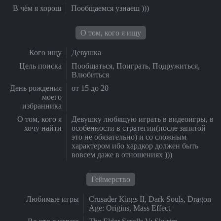
В чём я хорош
Пообщаемся узнаеш )))
О том, кого я ищу
Кого ищу
Девушка
Цель поиска
Пообщаться, Поиграть, Подружиться,
Влюбиться
День рождения
от 15 до 20
моего
избранника
О том, кого я
Девушку любящую играть в видеоигры, в
хочу найти
особенности в стратегии(после запятой
это не обязательно) и со сложным
характером ибо хардкор должен быть
вовсем даже в отношениях )))
Геймерство
Любимые игры
Crusader Kings II, Dark Souls, Dragon
Age: Origins, Mass Effect