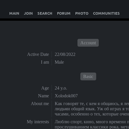
MAIN
JOIN
SEARCH
FORUM
PHOTO
COMMUNITIES
Account
Active Date
22/08/2022
I am
Male
Basic
Age
24 y.o.
Name
Xolodok007
About me
Как говорят те, с кем я общаюсь, я ле
людьми общий язык. Уж об играх я т
часами, особенно о тех, которые оче
My interests
Люблю спорт, кино, много времени 
прослушиванием классики рока, метал