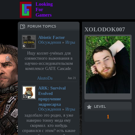
Looking
For
Gamers
FORUM TOPICS
XOLODOK007
Abiotic Factor
Обсуждения
»
Игры
6
Ищу коллег-учёных для
совместного выживания в
научно-исследовательском
комплексе GATE Cascade.
AkutoDa
Jun 21
⁣ARK: Survival
Evolved
15
приручение
эндрюсарха
LEVEL
Обсуждения
»
Игры
задолбало это родео, я уже
1
наверно тонну меда ему
скормил. кто нибудь
справился с этим? есть какие