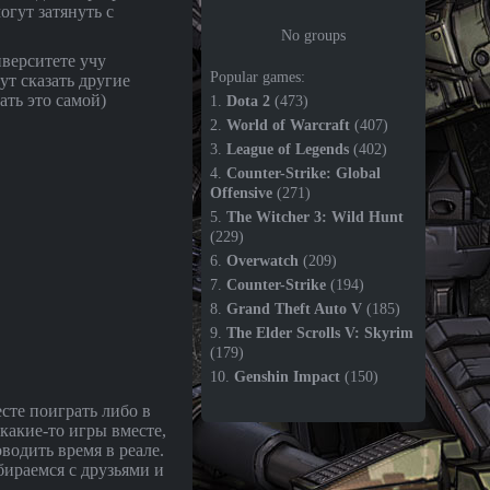
огут затянуть с
No groups
верситете учу
Popular games:
ут сказать другие
ать это самой)
1.
Dota 2
(473)
2.
World of Warcraft
(407)
3.
League of Legends
(402)
4.
Counter-Strike: Global
Offensive
(271)
5.
The Witcher 3: Wild Hunt
(229)
6.
Overwatch
(209)
7.
Counter-Strike
(194)
8.
Grand Theft Auto V
(185)
9.
The Elder Scrolls V: Skyrim
(179)
10.
Genshin Impact
(150)
сте поиграть либо в
 какие-то игры вместе,
водить время в реале.
бираемся с друзьями и