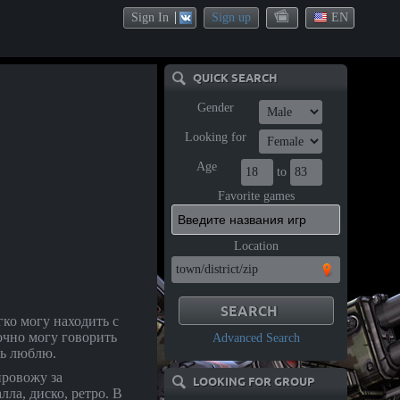
Sign In
Sign up
EN
QUICK SEARCH
Gender
Looking for
Age
to
Favorite games
Location
гко могу находить с
очно могу говорить
Advanced Search
нь люблю.
провожу за
LOOKING FOR GROUP
ла, диско, ретро. В