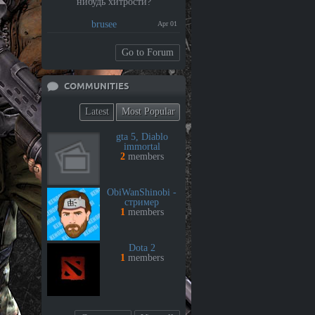
нибудь хитрости?
brusee
Apr 01
Go to Forum
COMMUNITIES
Latest
Most Popular
gta 5, Diablo
immortal
2
members
ObiWanShinobi -
стример
1
members
Dota 2
1
members