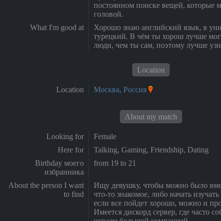
постоянном поиске вещей, которые м
головой.
What I'm good at
Хорошо знаю английский язык, в уни
турецкий. В чём ты хорош лучше мог
люди, чем ты сам, поэтому лучше узн
Location
Location
Москва, Россия
About my match
Looking for
Female
Here for
Talking, Gaming, Friendship, Dating
Birthday моего
from 19 to 21
избранника
About the person I want
Ищу девушку, чтобы можно было вме
to find
что-то знакомое, либо начать изучать
если все пойдет хорошо, можно и про
Имеется дискорд сервер, где часто со
играем большой компанией.