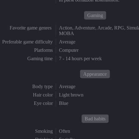
Gaming
Favorite game genres
Action, Adventure, Arcade, RPG, Simulat
MOBA
Preferable game difficulty
Average
Platforms
Computer
Gaming time
7 - 14 hours per week
Appearance
Body type
Average
Hair color
Light brown
Eye color
Blue
Bad habits
Smoking
Often