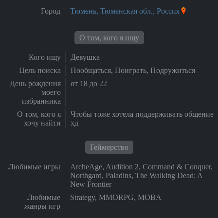
Город
Тюмень, Тюменская обл., Россия
О том, кого я ищу
Кого ищу
Девушка
Цель поиска
Пообщаться, Поиграть, Подружиться
День рождения
от 18 до 22
моего
избранника
О том, кого я
Чтобы тоже хотела поддерживать общение
хочу найти
хд
Геймерство
Любимые игры
ArcheAge, Audition 2, Command & Conquer,
Northgard, Paladins, The Walking Dead: A
New Frontier
Любимые
Strategy, MMORPG, MOBA
жанры игр