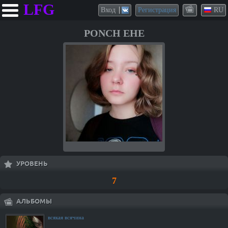
LFG
Вход
Регистрация
RU
PONCH EHE
УРОВЕНЬ
7
АЛЬБОМЫ
всякая всячина