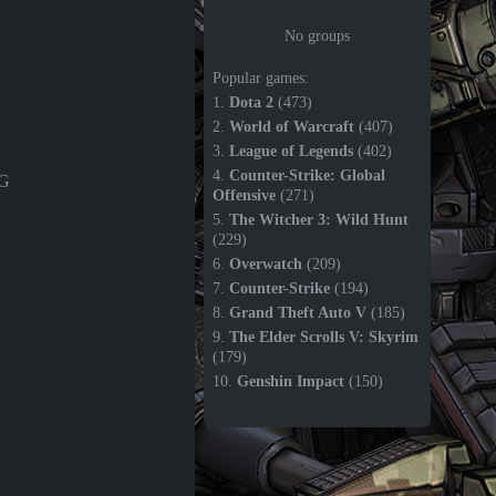
No groups
Popular games:
1.
Dota 2
(473)
2.
World of Warcraft
(407)
3.
League of Legends
(402)
4.
Counter-Strike: Global
PG
Offensive
(271)
5.
The Witcher 3: Wild Hunt
(229)
6.
Overwatch
(209)
7.
Counter-Strike
(194)
8.
Grand Theft Auto V
(185)
9.
The Elder Scrolls V: Skyrim
(179)
10.
Genshin Impact
(150)