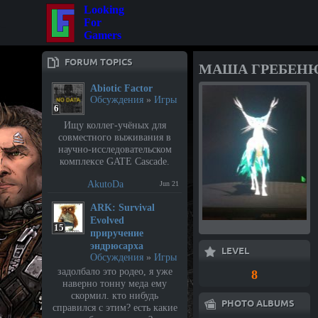
Looking
For
Gamers
FORUM TOPICS
МАША ГРЕБЕН
Abiotic Factor
Обсуждения
»
Игры
6
Ищу коллег-учёных для
совместного выживания в
научно-исследовательском
комплексе GATE Cascade.
AkutoDa
Jun 21
⁣ARK: Survival
Evolved
15
приручение
эндрюсарха
LEVEL
Обсуждения
»
Игры
задолбало это родео, я уже
8
наверно тонну меда ему
скормил. кто нибудь
PHOTO ALBUMS
справился с этим? есть какие