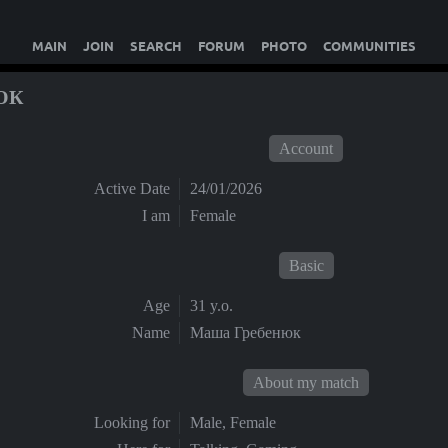
MAIN
JOIN
SEARCH
FORUM
PHOTO
COMMUNITIES
ЮК
Account
Active Date
24/01/2026
I am
Female
Basic
Age
31 y.o.
Name
Маша Гребенюк
About my match
Looking for
Male, Female