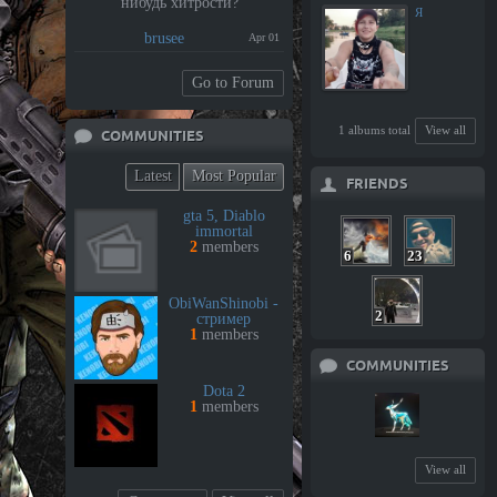
нибудь хитрости?
Я
brusee
Apr 01
Go to Forum
1 albums total
View all
COMMUNITIES
Latest
Most Popular
FRIENDS
gta 5, Diablo
immortal
2
members
6
23
ObiWanShinobi -
2
стример
1
members
COMMUNITIES
Dota 2
1
members
View all