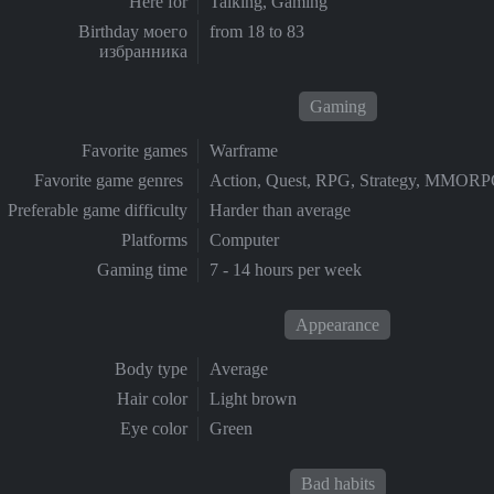
Here for
Talking, Gaming
Birthday моего
from 18 to 83
избранника
Gaming
Favorite games
Warframe
Favorite game genres
Action, Quest, RPG, Strategy, MMOR
Preferable game difficulty
Harder than average
Platforms
Computer
Gaming time
7 - 14 hours per week
Appearance
Body type
Average
Hair color
Light brown
Eye color
Green
Bad habits