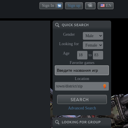
Sign In
Sign up
EN
QUICK SEARCH
Gender
Looking for
Age
to
Favorite games
Location
Advanced Search
LOOKING FOR GROUP