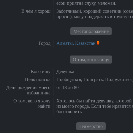
есои приятна слуху, меломан.
В чём я хорош
Заботливый, хороший советник (сове
просят), могу поддержать в трудную
Местоположение
Город
Алматы, Казахстан
О том, кого я ищу
Кого ищу
Девушка
Цель поиска
Пообщаться, Поиграть, Подружиться
День рождения моего
от 18 до 80
избранника
О том, кого я хочу
Хотелось бы найти девушку, которой
найти
из моего города. Если тебе нравится л
боготворить
Геймерство