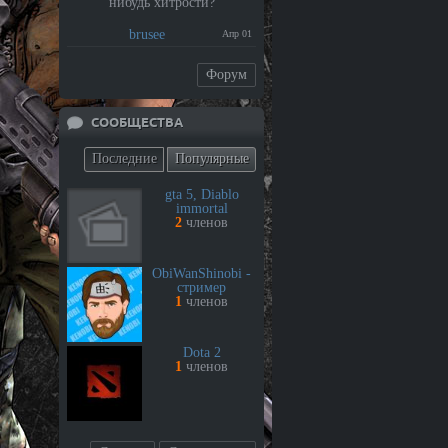
нибудь хитрости?
brusee
Апр 01
Форум
СООБЩЕСТВА
Последние
Популярные
gta 5, Diablo
immortal
2
членов
ObiWanShinobi -
стример
1
членов
Dota 2
1
членов