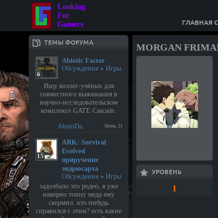
Looking
For
ГЛАВНАЯ 
Gamers
ТЕМЫ ФОРУМА
MORGAN FRIMA
Abiotic Factor
Обсуждения
»
Игры
6
Ищу коллег-учёных для
совместного выживания в
научно-исследовательском
комплексе GATE Cascade.
AkutoDa
Июнь 21
⁣ARK: Survival
Evolved
15
приручение
эндрюсарха
УРОВЕНЬ
Обсуждения
»
Игры
задолбало это родео, я уже
1
наверно тонну меда ему
скормил. кто нибудь
справился с этим? есть какие