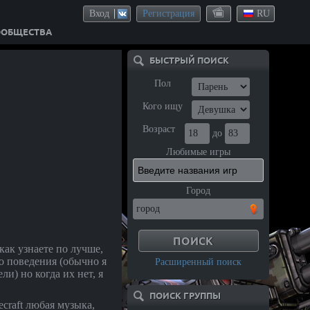
Вход
Регистрация
RU
ООБЩЕСТВА
БЫСТРЫЙ ПОИСК
Пол
Кого ищу
Возраст
до
Любимые игры
Город
как узнаете по лучше,
о поведения (обычно я
Расширенный поиск
ли) но когда их нет, я
ПОИСК ГРУППЫ
necraft любая музыка,