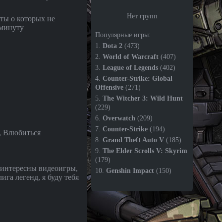
Нет групп
ты о которых не
 минуту
Популярные игры:
1.
Dota 2
(473)
2.
World of Warcraft
(407)
3.
League of Legends
(402)
4.
Counter-Strike: Global
Offensive
(271)
5.
The Witcher 3: Wild Hunt
(229)
6.
Overwatch
(209)
7.
Counter-Strike
(194)
, Влюбиться
8.
Grand Theft Auto V
(185)
9.
The Elder Scrolls V: Skyrim
(179)
 интересны видеоигры,
10.
Genshin Impact
(150)
ига легенд, я буду тебя