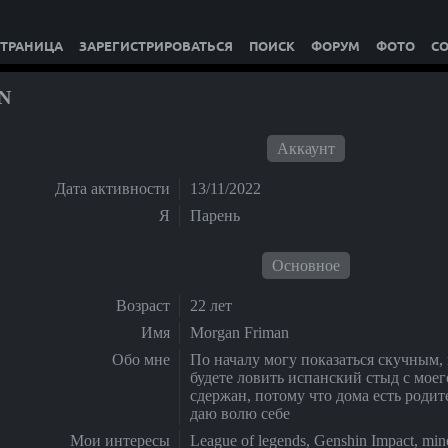
СТРАНИЦА
ЗАРЕГИСТРИРОВАТЬСЯ
ПОИСК
ФОРУМ
ФОТО
С
N
Аккаунт
Дата активности
13/11/2022
Я
Парень
Основное
Возраст
22 лет
Имя
Morgan Friman
Обо мне
По началу могу показаться скучным, 
будете ловить испанский стыд с моег
сдержан, потому что дома есть родите
даю волю себе
Мои интересы
League of legends, Genshin Impact, mi