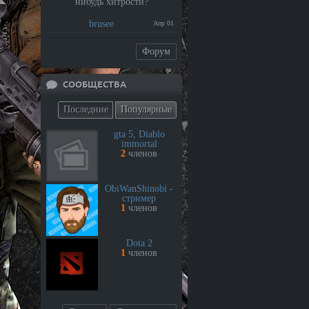
нибудь хитрости?
brusee
Апр 01
Форум
СООБЩЕСТВА
Последние
Популярные
gta 5, Diablo
immortal
2
членов
ObiWanShinobi -
стример
1
членов
Dota 2
1
членов