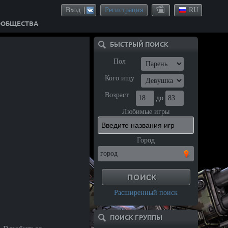
Вход
Регистрация
RU
ООБЩЕСТВА
БЫСТРЫЙ ПОИСК
Пол
Кого ищу
Возраст
до
Любимые игры
Город
Расширенный поиск
ПОИСК ГРУППЫ