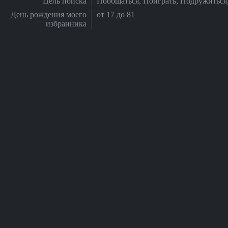
Цель поиска
Пообщаться, Поиграть, Подружиться
День рождения моего
от 17 до 81
избранника