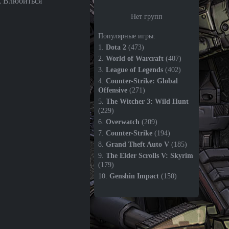
, Влюбиться
Нет групп
Популярные игры:
1.
Dota 2
(473)
2.
World of Warcraft
(407)
3.
League of Legends
(402)
4.
Counter-Strike: Global
Offensive
(271)
5.
The Witcher 3: Wild Hunt
(229)
6.
Overwatch
(209)
7.
Counter-Strike
(194)
8.
Grand Theft Auto V
(185)
9.
The Elder Scrolls V: Skyrim
(179)
10.
Genshin Impact
(150)