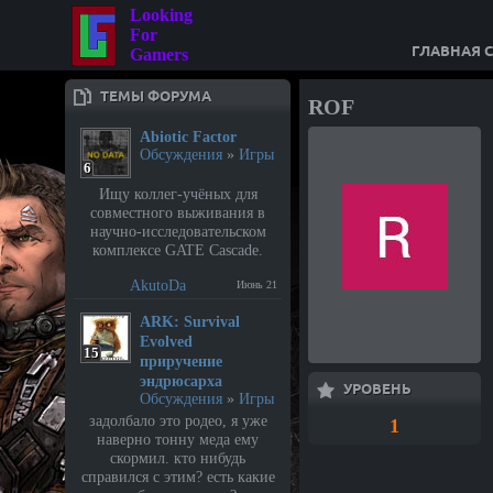
Looking
For
ГЛАВНАЯ 
Gamers
ТЕМЫ ФОРУМА
ROF
Abiotic Factor
Обсуждения
»
Игры
6
Ищу коллег-учёных для
совместного выживания в
научно-исследовательском
комплексе GATE Cascade.
AkutoDa
Июнь 21
⁣ARK: Survival
Evolved
15
приручение
эндрюсарха
УРОВЕНЬ
Обсуждения
»
Игры
задолбало это родео, я уже
1
наверно тонну меда ему
скормил. кто нибудь
справился с этим? есть какие