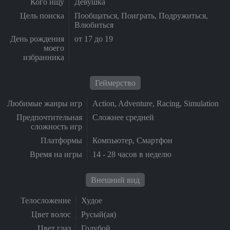
Кого ищу
Девушка
Цель поиска
Пообщаться, Поиграть, Подружиться,
Влюбиться
День рождения
от 17 до 19
моего
избранника
Геймерство
Любимые жанры игр
Action, Adventure, Racing, Simulation
Предпочтительная
Сложнее средней
сложность игр
Платформы
Компьютер, Смартфон
Время на игры
14 - 28 часов в неделю
Внешний вид
Телосложение
Худое
Цвет волос
Русый(ая)
Цвет глаз
Голубой