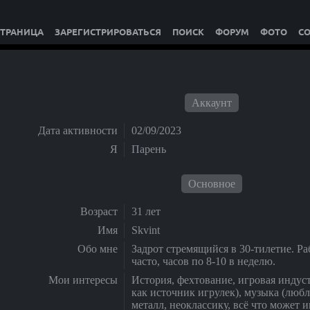
СТРАНИЦА
ЗАРЕГИСТРИРОВАТЬСЯ
ПОИСК
ФОРУМ
ФОТО
С
Аккаунт
Дата активности
02/09/2023
Я
Парень
Основное
Возраст
31 лет
Имя
Skvint
Обо мне
Задрот стремящийся в 30-тилетие. Р
часто, часов по 8-10 в неделю.
Мои интересы
История, фехтование, игровая индуст
как источник игрулек), музыка (любл
металл, неоклассику, всё что может 