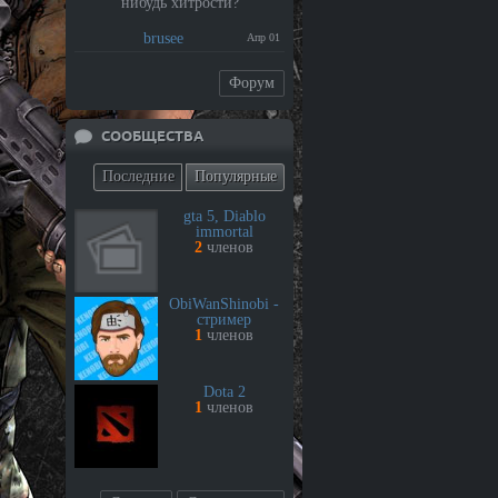
нибудь хитрости?
brusee
Апр 01
Форум
СООБЩЕСТВА
Последние
Популярные
gta 5, Diablo
immortal
2
членов
ObiWanShinobi -
стример
1
членов
Dota 2
1
членов