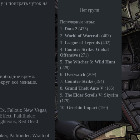
у и поиграть чуток на
Нет групп
Популярные игры:
1.
Dota 2
(473)
2.
World of Warcraft
(407)
3.
League of Legends
(402)
4.
Counter-Strike: Global
Offensive
(271)
5.
The Witcher 3: Wild Hunt
(229)
6.
Overwatch
(209)
свободное время.
7.
Counter-Strike
(194)
округ всё меньше.
8.
Grand Theft Auto V
(185)
9.
The Elder Scrolls V: Skyrim
(179)
10.
Genshin Impact
(150)
 Ex, Fallout: New Vegas,
fect, Pathfinder:
Righteous, Red Dead
ker, Pathfinder: Wrath of