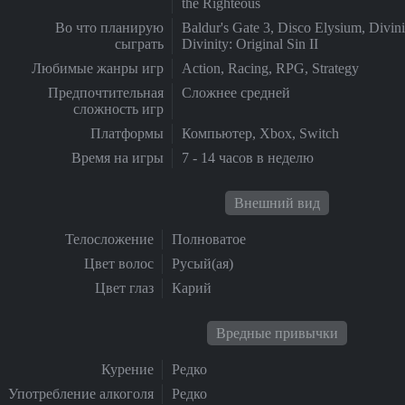
the Righteous
Во что планирую
Baldur's Gate 3, Disco Elysium, Divinit
сыграть
Divinity: Original Sin II
Любимые жанры игр
Action, Racing, RPG, Strategy
Предпочтительная
Сложнее средней
сложность игр
Платформы
Компьютер, Xbox, Switch
Время на игры
7 - 14 часов в неделю
Внешний вид
Телосложение
Полноватое
Цвет волос
Русый(ая)
Цвет глаз
Карий
Вредные привычки
Курение
Редко
Употребление алкоголя
Редко