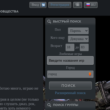
Вход
Регистрация
RU
ООБЩЕСТВА
БЫСТРЫЙ ПОИСК
Пол
Кого ищу
Возраст
до
Любимые игры
Город
аботаю много, играю не
Расширенный поиск
рия в целом (не только
ю слушать джаз, рок,
ПОИСК ГРУППЫ
иметь хоть немного