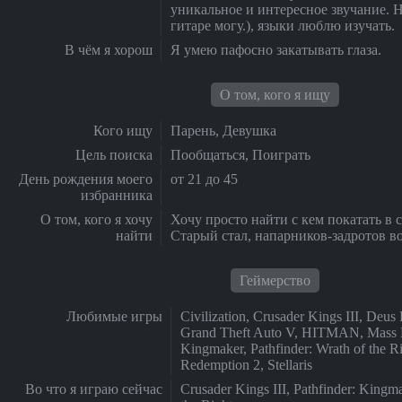
уникальное и интересное звучание. Н
гитаре могу.), языки люблю изучать.
В чём я хорош
Я умею пафосно закатывать глаза.
О том, кого я ищу
Кого ищу
Парень, Девушка
Цель поиска
Пообщаться, Поиграть
День рождения моего
от 21 до 45
избранника
О том, кого я хочу
Хочу просто найти с кем покатать в 
найти
Старый стал, напарников-задротов в
Геймерство
Любимые игры
Civilization, Crusader Kings III, Deus
Grand Theft Auto V, HITMAN, Mass Ef
Kingmaker, Pathfinder: Wrath of the 
Redemption 2, Stellaris
Во что я играю сейчас
Crusader Kings III, Pathfinder: Kingma