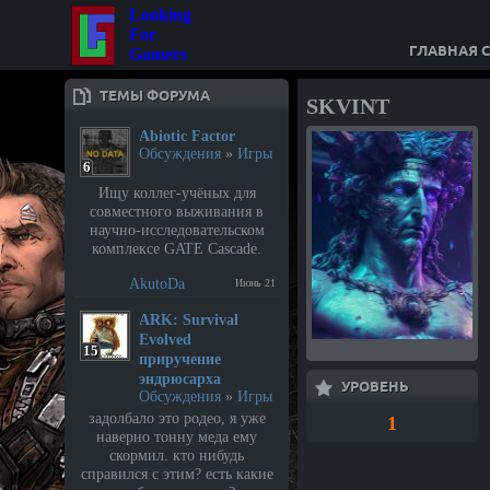
Looking
For
ГЛАВНАЯ 
Gamers
ТЕМЫ ФОРУМА
SKVINT
Abiotic Factor
Обсуждения
»
Игры
6
Ищу коллег-учёных для
совместного выживания в
научно-исследовательском
комплексе GATE Cascade.
AkutoDa
Июнь 21
⁣ARK: Survival
Evolved
15
приручение
эндрюсарха
УРОВЕНЬ
Обсуждения
»
Игры
задолбало это родео, я уже
1
наверно тонну меда ему
скормил. кто нибудь
справился с этим? есть какие