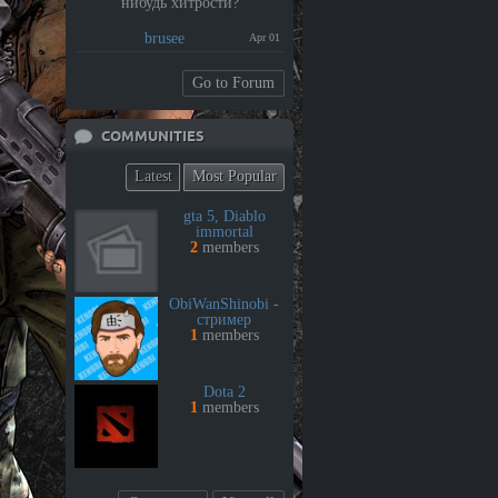
нибудь хитрости?
brusee
Apr 01
Go to Forum
COMMUNITIES
Latest
Most Popular
gta 5, Diablo
immortal
2
members
ObiWanShinobi -
стример
1
members
Dota 2
1
members