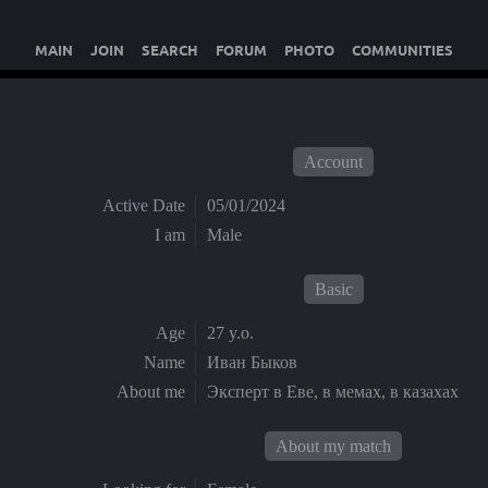
MAIN
JOIN
SEARCH
FORUM
PHOTO
COMMUNITIES
Account
Active Date
05/01/2024
I am
Male
Basic
Age
27 y.o.
Name
Иван Быков
About me
Эксперт в Еве, в мемах, в казахах
About my match