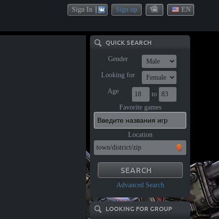
Sign In
Sign up
EN
QUICK SEARCH
Gender
Looking for
Age
to
Favorite games
Location
Advanced Search
LOOKING FOR GROUP