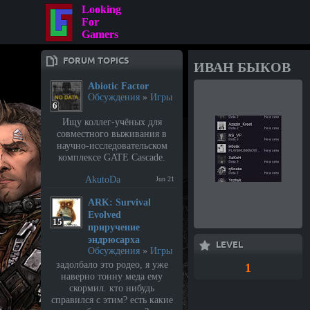
Looking
For
Gamers
FORUM TOPICS
ИВАН БЫКОВ
Abiotic Factor
Обсуждения
»
Игры
6
Ищу коллег-учёных для
совместного выживания в
научно-исследовательском
комплексе GATE Cascade.
AkutoDa
Jun 21
⁣ARK: Survival
Evolved
15
приручение
эндрюсарха
LEVEL
Обсуждения
»
Игры
задолбало это родео, я уже
1
наверно тонну меда ему
скормил. кто нибудь
справился с этим? есть какие