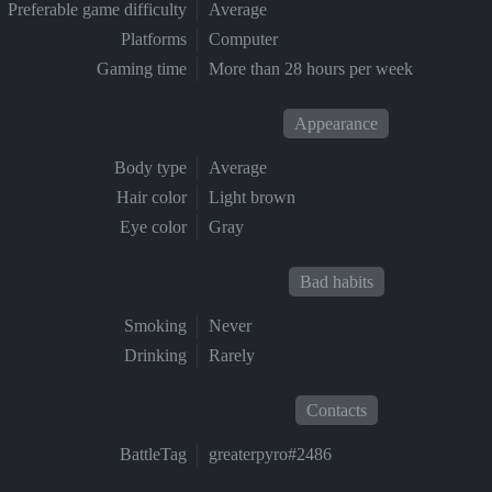
Preferable game difficulty
Average
Platforms
Computer
Gaming time
More than 28 hours per week
Appearance
Body type
Average
Hair color
Light brown
Eye color
Gray
Bad habits
Smoking
Never
Drinking
Rarely
Contacts
BattleTag
greaterpyro#2486