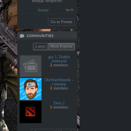
нибудь хитрости?
brusee
Apr 01
Go to Forum
COMMUNITIES
Latest
Most Popular
gta 5, Diablo
immortal
2
members
ObiWanShinobi -
стример
1
members
Dota 2
1
members