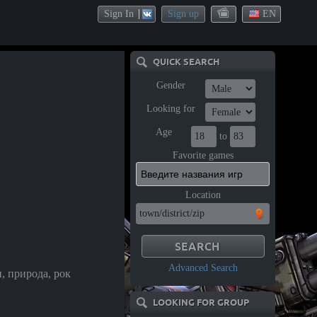
Sign In
Sign up
EN
QUICK SEARCH
Gender
Looking for
Age
to
Favorite games
Location
Advanced Search
, природа, рок
LOOKING FOR GROUP