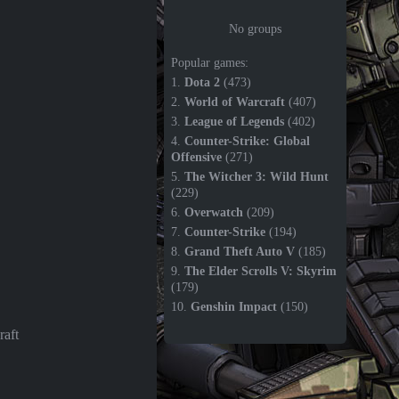
No groups
Popular games:
1.
Dota 2
(473)
2.
World of Warcraft
(407)
3.
League of Legends
(402)
4.
Counter-Strike: Global
Offensive
(271)
5.
The Witcher 3: Wild Hunt
(229)
6.
Overwatch
(209)
7.
Counter-Strike
(194)
8.
Grand Theft Auto V
(185)
9.
The Elder Scrolls V: Skyrim
(179)
10.
Genshin Impact
(150)
aft