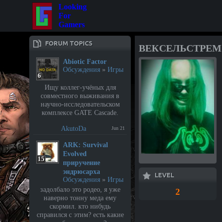
Looking
For
Gamers
FORUM TOPICS
ВЕКСЕЛЬСТРЕМ
Abiotic Factor
Обсуждения
»
Игры
6
Ищу коллег-учёных для
совместного выживания в
научно-исследовательском
комплексе GATE Cascade.
AkutoDa
Jun 21
⁣ARK: Survival
Evolved
15
приручение
эндрюсарха
LEVEL
Обсуждения
»
Игры
задолбало это родео, я уже
2
наверно тонну меда ему
скормил. кто нибудь
справился с этим? есть какие