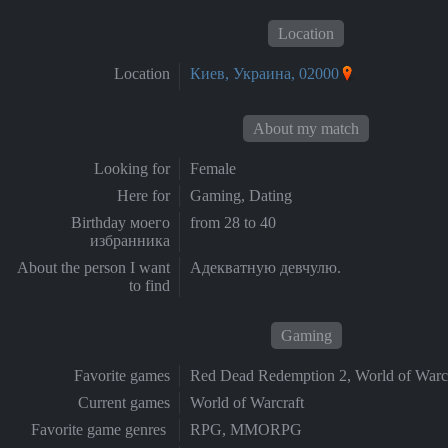
Location
Location
Киев, Украина, 02000
About my match
Looking for
Female
Here for
Gaming, Dating
Birthday моего
from 28 to 40
избранника
About the person I want
Адекватную девчулю.
to find
Gaming
Favorite games
Red Dead Redemption 2, World of Warcr
Current games
World of Warcraft
Favorite game genres
RPG, MMORPG