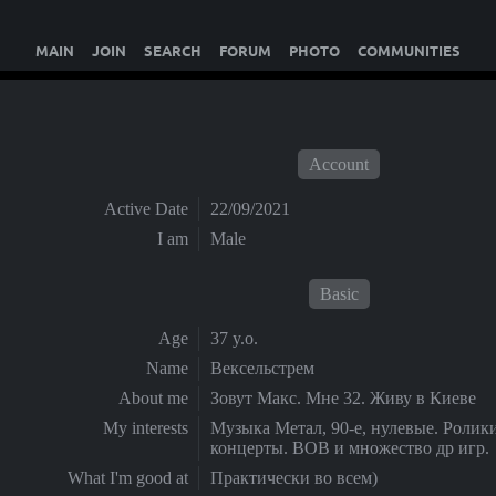
MAIN
JOIN
SEARCH
FORUM
PHOTO
COMMUNITIES
Account
Active Date
22/09/2021
I am
Male
Basic
Age
37 y.o.
Name
Вексельстрем
About me
Зовут Макс. Мне 32. Живу в Киеве
My interests
Музыка Метал, 90-е, нулевые. Ролики
концерты. ВОВ и множество др игр.
What I'm good at
Практически во всем)