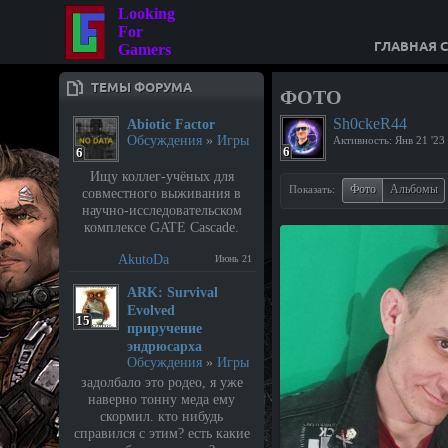
Looking
For
ГЛАВНАЯ 
Gamers
ТЕМЫ ФОРУМА
ФОТО
Sh0ckeR44
Abiotic Factor
Обсуждения
»
Игры
Активность:
Янв 21 '23
6
6
Ищу коллег-учёных для
Фото
Альбомы
Показать:
совместного выживания в
научно-исследовательском
комплексе GATE Cascade.
AkutoDa
Июнь 21
⁣ARK: Survival
Evolved
15
приручение
эндрюсарха
Обсуждения
»
Игры
задолбало это родео, я уже
наверно тонну меда ему
скормил. кто нибудь
справился с этим? есть какие