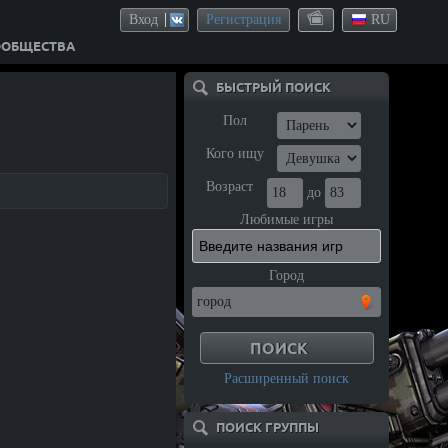
Вход
Регистрация
RU
ООБЩЕСТВА
БЫСТРЫЙ ПОИСК
Пол
Кого ищу
Возраст
до
Любимые игры
Город
Расширенный поиск
ПОИСК ГРУППЫ