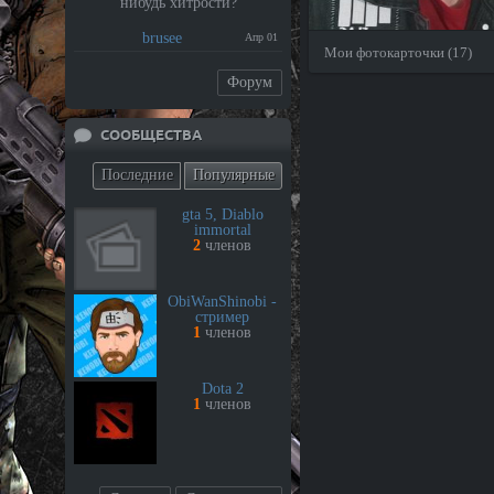
нибудь хитрости?
brusee
Апр 01
Мои фотокарточки (17)
Форум
СООБЩЕСТВА
Последние
Популярные
gta 5, Diablo
immortal
2
членов
ObiWanShinobi -
стример
1
членов
Dota 2
1
членов