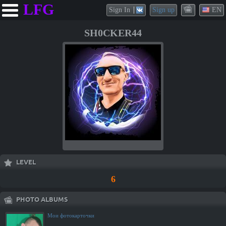
LFG
Sign In
Sign up
EN
SH0CKER44
LEVEL
6
PHOTO ALBUMS
Мои фотокарточки