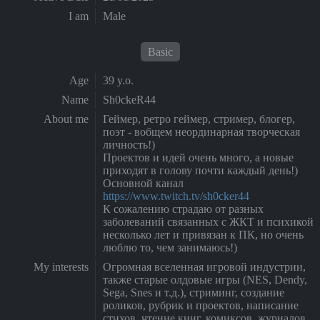
I am
Male
Basic
Age
39 y.o.
Name
Sh0ckeR44
About me
Геймер, ретро геймер, стример, блогер,
поэт - вобщем неординарная творческая
личность!)
Проектов и идей очень много, а новые
приходят в голову почти каждый день!)
Основной канал
https://www.twitch.tv/sh0cker44
К сожалению страдаю от разных
заболеваний связанных с ЖКТ и психикой
несколько лет и привязан к ПК, но очень
люблю то, чем занимаюсь!)
My interests
Огромная вселенная игровой индустрии,
также старые олдовые игры (NES, Dendy,
Sega, Snes и т.д.), стриминг, создание
роликов, рубрик и проектов, написание
стихов, чтение книг, комиксов, журналов,