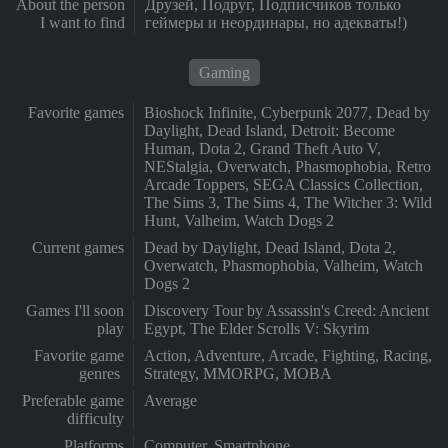
About the person
Друзей, Подруг, Подписчиков только
I want to find
геймеры и неординары, но адекваты!)
Gaming
Favorite games
Bioshock Infinite, Cyberpunk 2077, Dead by
Daylight, Dead Island, Detroit: Become
Human, Dota 2, Grand Theft Auto V,
NEStalgia, Overwatch, Phasmophobia, Retro
Arcade Toppers, SEGA Classics Collection,
The Sims 3, The Sims 4, The Witcher 3: Wild
Hunt, Valheim, Watch Dogs 2
Current games
Dead by Daylight, Dead Island, Dota 2,
Overwatch, Phasmophobia, Valheim, Watch
Dogs 2
Games I'll soon
Discovery Tour by Assassin's Creed: Ancient
play
Egypt, The Elder Scrolls V: Skyrim
Favorite game
Action, Adventure, Arcade, Fighting, Racing,
genres
Strategy, MMORPG, MOBA
Preferable game
Average
difficulty
Platforms
Computer, Smartphone